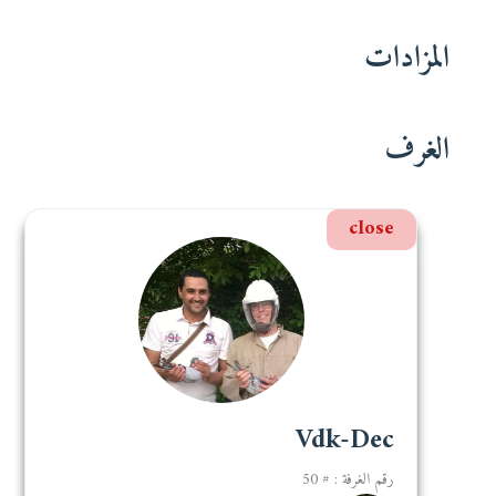
المزادات
الغرف
close
Vdk-Dec
رقم الغرفة : # 50