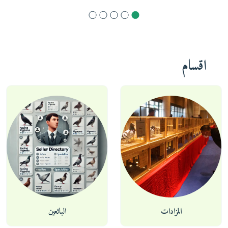
اقسام
المزادات
البائعين