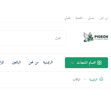
من نحن
حسابى
المفضلة
طلباتي
الرئيسية
من نحن
البائعين
المز
اقسام المنتجات
الرئيسية
الباقات