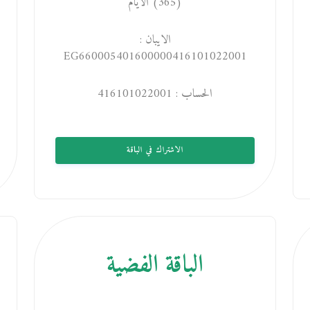
(365) الايام
الايبان :
EG660005401600000416101022001
الحساب : 416101022001
الاشتراك في الباقة
الباقة الفضية