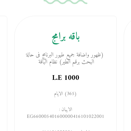
باقه برامج
(ظهور واضافة جميع طيور البرنامج فى حالة
البحث برقم الطير) نظام الباقة
L.E
1000
(365) الايام
الايبان :
EG660005401600000416101022001