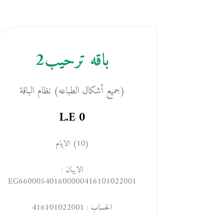
باقه ترحيب2
(جميع أشكال الطباعه) نظام الباقة
L.E
0
(10) الايام
الايبان :
EG660005401600000416101022001
الحساب : 416101022001