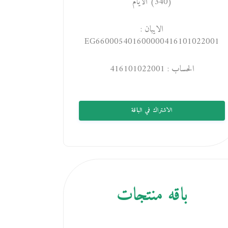
(340) الايام
الايبان :
EG660005401600000416101022001
الحساب : 416101022001
الاشتراك في الباقة
باقه منتجات