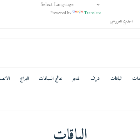
Powered by
Translate
احذث العروض
مضاف حديثاً
افضل العروض
ادات
الباقات
غرف
المتجر
نتائج السباقات
البرامج
الاتصا
الباقات