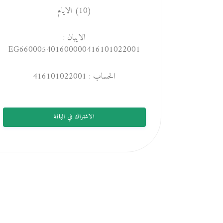
(10) الايام
الايبان :
EG660005401600000416101022001
الحساب : 416101022001
الاشتراك في الباقة