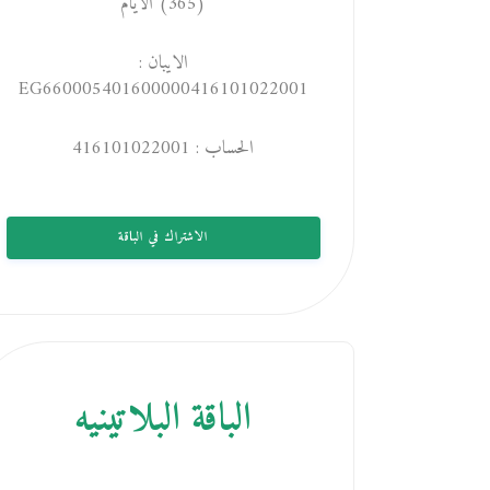
(365) الايام
الايبان :
EG660005401600000416101022001
الحساب : 416101022001
الاشتراك في الباقة
الباقة البلاتينيه