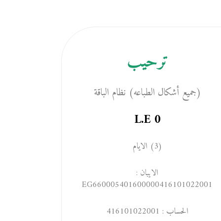
ترحيب
(جميع أشكال الطباعه) نظام الباقة
L.E
0
(3) الايام
الايبان :
EG660005401600000416101022001
الحساب : 416101022001