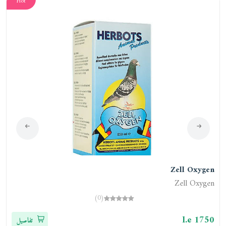
Hot
o
Zell Oxygen
o
Zell Oxygen
(0)
0
l.e 1750
تفاصيل