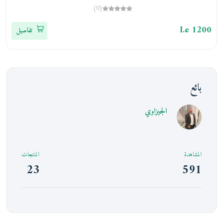
(0)
0
l.e 1200
تفاصيل
بائع
الجيزاوي
المشاهدة
المنتجات
23
591