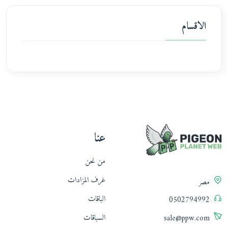
الاقسام
عنا
من نحن
غرف المزادات
مصر
الباقات
0502794992
السباقات
sale@ppw.com