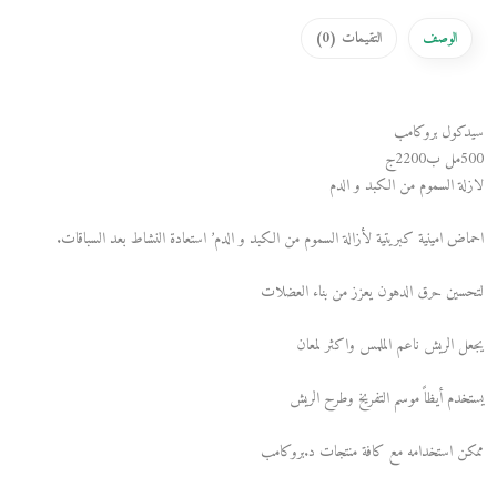
الوصف
التقيمات (
0
)
سيدكول بروكامب
500مل ب2200ج
لازلة السموم من الكبد و الدم
احماض امينية كبريتية لأزالة السموم من الكبد و الدم’ استعادة النشاط بعد السباقات.
لتحسين حرق الدهون يعزز من بناء العضلات
يجعل الريش ناعم الملمس واكثر لمعان
يستخدم أيظاً موسم التفريخ وطرح الريش
ممكن استخدامه مع كافة منتجات د.بروكامب