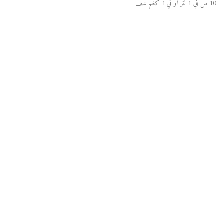
10 مل في 1 لتر او في 1 كغم علف