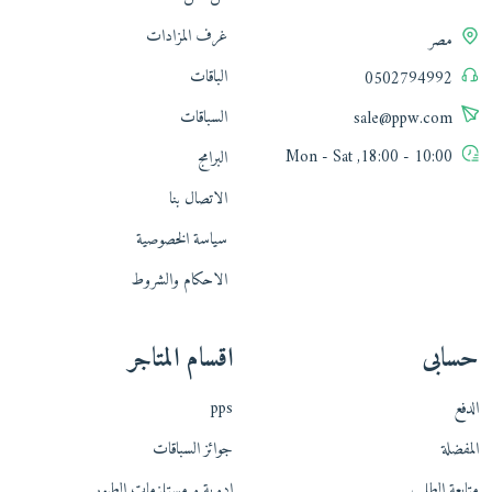
غرف المزادات
مصر
الباقات
0502794992
السباقات
sale@ppw.com
10:00 - 18:00, Mon - Sat
البرامج
الاتصال بنا
سياسة الخصوصية
الاحكام والشروط
حسابى
اقسام المتاجر
الدفع
pps
المفضلة
جوائز السباقات
متابعة الطلب
ادوية و مستلزمات الطيور