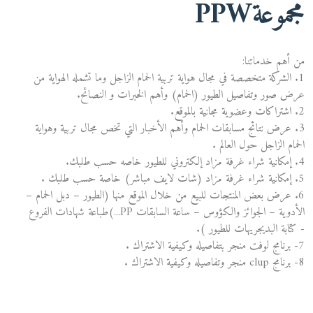
مجموعةPPW
من أهم خدماتنا:
1. الشركة متخصصة في مجال هواية تربية الحمام الزاجل وما تشمله الهواية من
عرض صور وتفاصيل الطيور (الحمام) وأهم الخبرات و النصائح.
2. اشتراكات وعضوية مجانية بالموقع.
3. عرض نتائج مسابقات الحمام وأهم الأخبار التي تخص مجال تربية وهواية
الحمام الزاجل حول العالم .
4. إمكانية شراء غرفة مزاد إلكتروني للطيور خاصه حسب طلبك.
5. إمكانية شراء غرفة مزاد (شات لايف مباشر) خاصة حسب طلبك .
6. عرض بعض المنتجات للبيع من خلال الموقع منها (الطيور – دبل الحمام –
الأدوية – الجوائز والكؤوس – ساعة السابقات PP...)طباعة شهادات الفروع
- كتابة البديجريهات للطيور ).
7- برنامج لوفت منجر بتفاصيله وكيفية الاشتراك .
8- برنامج clup منجر وتفاصيله وكيفية الاشتراك .