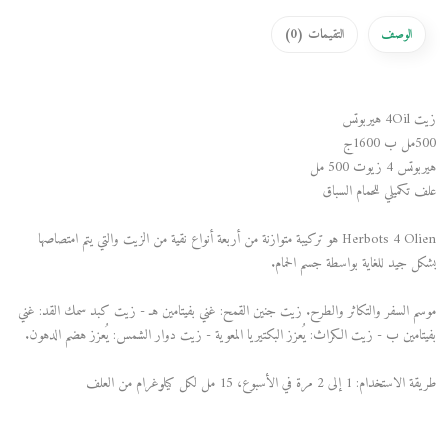
الوصف
التقيمات (
0
)
زيت 4Oil هيربوتس
500مل ب 1600ج
هيربوتس 4 زيوت 500 مل
علف تكميلي للحمام السباق
Herbots 4 Olien هو تركيبة متوازنة من أربعة أنواع نقية من الزيت والتي يتم امتصاصها
بشكل جيد للغاية بواسطة جسم الحمام.
موسم السفر والتكاثر والطرح. زيت جنين القمح: غني بفيتامين هـ - زيت كبد سمك القد: غني
بفيتامين ب - زيت الكراث: يُعزز البكتيريا المعوية - زيت دوار الشمس: يُعزز هضم الدهون.
طريقة الاستخدام: 1 إلى 2 مرة في الأسبوع، 15 مل لكل كيلوغرام من العلف