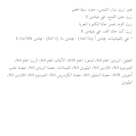
تعبير: زيت دوار الشمس، دهون سهلة الهضم
زيت جنين القمح، غني بفيتامين E
زيت الثوم، يحسن حالة البكتيريا المعوية
زيت كبد سمك القد، غني بفيتامين B
* غني بالفيتامينات: فيتامين أ (3a672a) - فيتامين د3 (E671) - فيتامين E (3a700)
التحليل: البروتين الخام 0%، الدهون الخام 98%، الألياف الخام 0%، الزيت الخام 0%،
الصوديوم 0%، اللايسين 0%، الميثيونين 0%، الضمانات: حضنة البروتين 0%، حضنة عشب
أمتيريس 98%، حضنة السليلوز 0%، حضنة الكريسريس 0%، الصوديوم 0%، اللايسين 0%،
الميثيونين