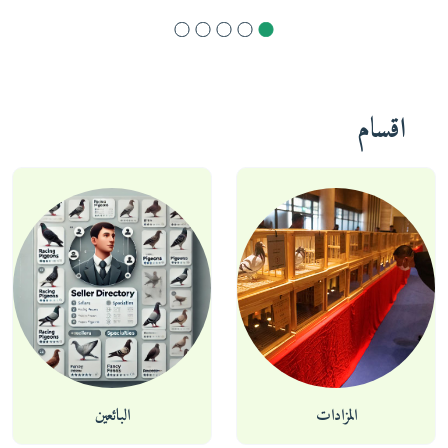
اقسام
المزادات
البائعين