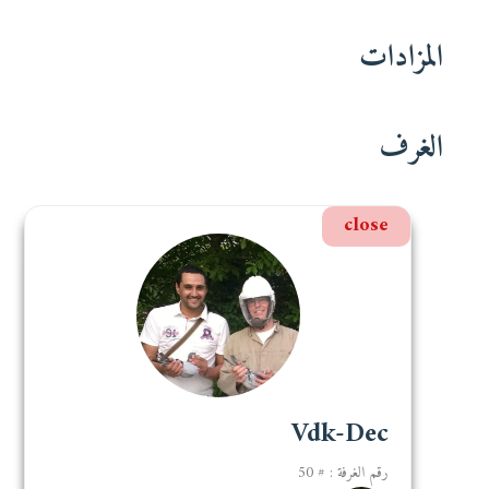
المزادات
الغرف
close
Vdk-Dec
رقم الغرفة : # 50